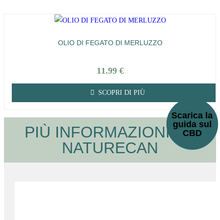
OLIO DI FEGATO DI MERLUZZO
11.99
€
SCOPRI DI PIÙ
Scarica la
guida sul
PIÙ INFORMAZIONI SU
CBD
NATURECAN