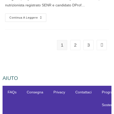
nutrizionista registrato SENR e candidato DProf…
Continua A Leggere
1
2
3
AIUTO
FAQs
Consegna
Privacy
Contattaci
Progr
Sostenib