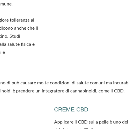
omune.
iore tolleranza al
 dicono
anche che il
stino.
Studi
lla salute fisica e
i e
oidi può causare molte condizioni di salute comuni ma incurabil
abinoidi è prendere un integratore di cannabinoidi, come il CBD.
CREME CBD
Applicare il CBD sulla pelle è uno dei