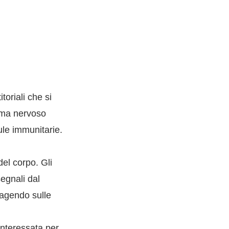
oriali che si
tema nervoso
ule immunitarie.
del corpo. Gli
egnali dal
 agendo sulle
i
interessata per