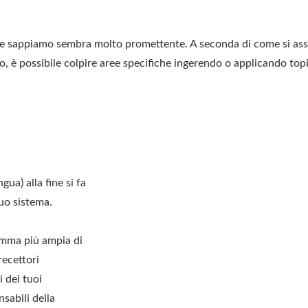
 che sappiamo sembra molto promettente. A seconda di come si assu
rpo, è possibile colpire aree specifiche ingerendo o applicando to
gua) alla fine si fa
tuo sistema.
mma più ampia di
recettori
i dei tuoi
sabili della