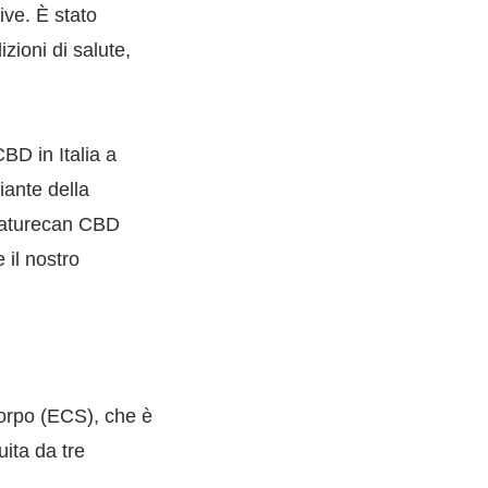
ive. È stato
zioni di salute,
BD in Italia a
iante della
i Naturecan CBD
 il nostro
orpo (ECS), che è
ita da tre