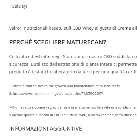
Sale (g)
Valrori nutrizionali basatu sull CBD Whey al gusto di
Crema all
PERCHÈ SCEGLIERE NATURECAN?
Coltivato ed estratto negli Stati Uniti, il nostro CBD soddisfa 
sicurezza. L’utilizzo dell’estrazione di piante intere ci permet
prodotto è testato in laboratorio da terzi per una qualità certifi
1. Protein contributes to the growth and maintenance of muscle mass.
2. https://www.ncbi.nlm.nih.gov/pmc/articles/PMC5922297/
**Non adatto a donne in gravidanza o in allattamento. Se avete una condizione m
superare questa quantità di CBD da tutte le fonti, a meno che non sotto direzio
INFORMAZIONI AGGIUNTIVE