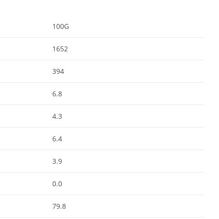
100G
1652
394
6.8
4.3
6.4
3.9
0.0
79.8