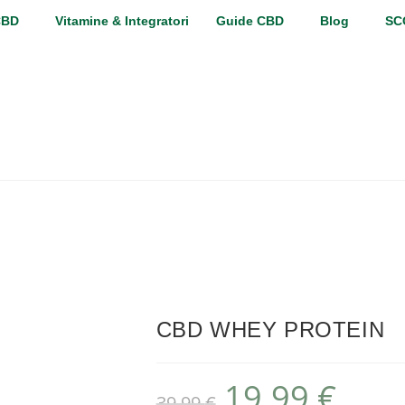
CBD
Vitamine & Integratori
Guide CBD
Blog
SC
CBD WHEY PROTEIN
19.99
€
39.99
€