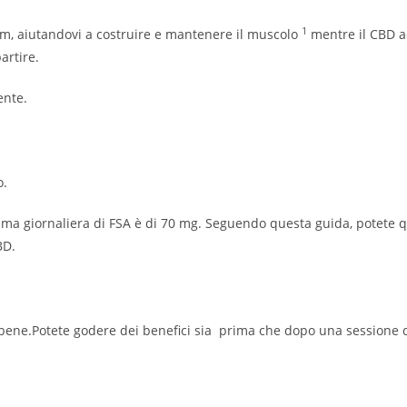
1
um, aiutandovi a costruire e mantenere il muscolo
mentre il CBD a
artire.
ente.
o.
a giornaliera di FSA è di 70 mg. Seguendo questa guida, potete qui
BD.
bene.Potete godere dei benefici sia prima che dopo una sessione di