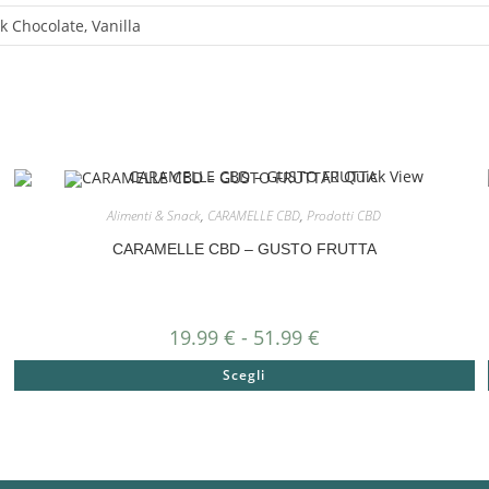
k Chocolate, Vanilla
Quick View
Alimenti & Snack
,
CARAMELLE CBD
,
Prodotti CBD
CARAMELLE CBD – GUSTO FRUTTA
19.99
€
-
51.99
€
Scegli