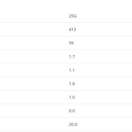
25G
413
99
1.7
1.1
1.6
1.0
0.0
20.0