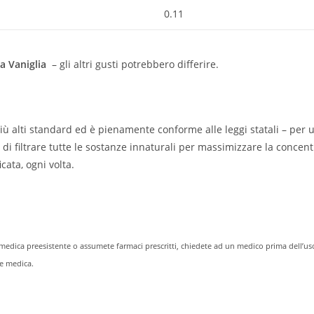
0.11
a Vaniglia
– gli altri gusti potrebbero differire.
i più alti standard ed è pienamente conforme alle leggi statali – per 
te di filtrare tutte le sostanze innaturali per massimizzare la conce
cata, ogni volta.
edica preesistente o assumete farmaci prescritti, chiedete ad un medico prima dell’us
ne medica.