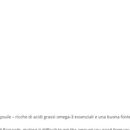
apsule – ricche di acidi grassi omega-3 essenziali e una buona fonte
and flaxseeds, making it difficult to get the amount you need from 