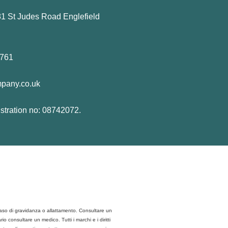
1 St Judes Road Englefield
0761
mpany.co.uk
stration no: 08742072.
caso di gravidanza o allattamento. Consultare un
 consultare un medico. Tutti i marchi e i diritti