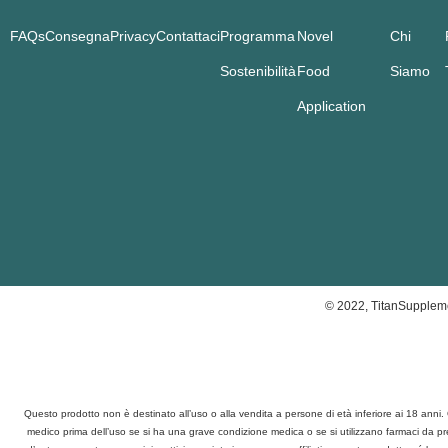
FAQs
Consegna
Privacy
Contattaci
Programma
Novel
Chi
Sostenibilità
Food
Siamo
Application
© 2022, TitanSuppleme
Questo prodotto non è destinato all’uso o alla vendita a persone di età inferiore ai 18 ann
medico prima dell’uso se si ha una grave condizione medica o se si utilizzano farmaci da presc