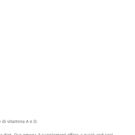
 di vitamina A e D.
your diet. Our omega-3 supplement offers a quick and cost-