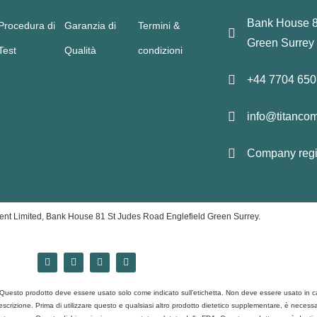
Bank House 8
Procedura di
Garanzia di
Termini &
Green Surrey
Test
Qualità
condizioni
+44 7704 65
info@titanco
Company regi
nt Limited, Bank House 81 St Judes Road Englefield Green Surrey.
i. Questo prodotto deve essere usato solo come indicato sull’etichetta. Non deve essere usato in 
rizione. Prima di utilizzare questo e qualsiasi altro prodotto dietetico supplementare, è necessario