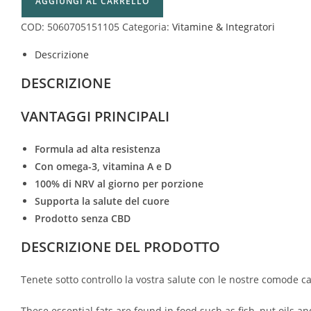
AGGIUNGI AL CARRELLO
COD:
5060705151105
Categoria:
Vitamine & Integratori
Descrizione
DESCRIZIONE
VANTAGGI PRINCIPALI
Formula ad alta resistenza
Con omega-3, vitamina A e D
100% di NRV al giorno per porzione
Supporta la salute del cuore
Prodotto senza CBD
DESCRIZIONE DEL PRODOTTO
Tenete sotto controllo la vostra salute con le nostre comode c
These essential fats are found in food such as fish, nut oils 