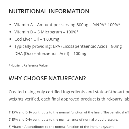
NUTRITIONAL INFORMATION
Vitamin A – Amount per serving 800μg – %NRV* 100%*
Vitamin D – 5 Microgram – 100%*
Cod Liver Oil – 1,000mg
Typically providing: EPA (Eicosapentaenoic Acid) – 80mg
DHA (Docosahexaenoic Acid) – 100mg
*Nutrient Reference Value
WHY CHOOSE NATURECAN?
Created using only certified ingredients and state-of-the-ar
weights verified, each final approved product is third-party l
1) EPA and DHA contribute to the normal function of the heart. The beneficial ef
2) EPA and DHA contribute to the maintenance of normal blood pressure.
3) Vitamin A contributes to the normal function of the immune system.