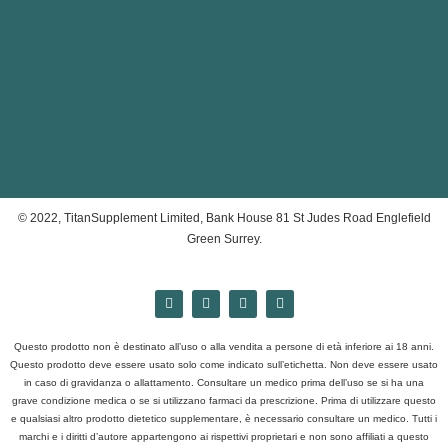
© 2022, TitanSupplement Limited, Bank House 81 St Judes Road Englefield
Green Surrey.
Questo prodotto non è destinato all’uso o alla vendita a persone di età inferiore ai 18 anni.
Questo prodotto deve essere usato solo come indicato sull’etichetta. Non deve essere usato
in caso di gravidanza o allattamento. Consultare un medico prima dell’uso se si ha una
grave condizione medica o se si utilizzano farmaci da prescrizione. Prima di utilizzare questo
e qualsiasi altro prodotto dietetico supplementare, è necessario consultare un medico. Tutti i
marchi e i diritti d’autore appartengono ai rispettivi proprietari e non sono affiliati a questo