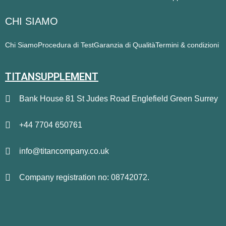
CHI SIAMO
Chi Siamo
Procedura di Test
Garanzia di Qualità
Termini & condizioni
TITANSUPPLEMENT
Bank House 81 St Judes Road Englefield Green Surrey
+44 7704 650761
info@titancompany.co.uk
Company registration no: 08742072.