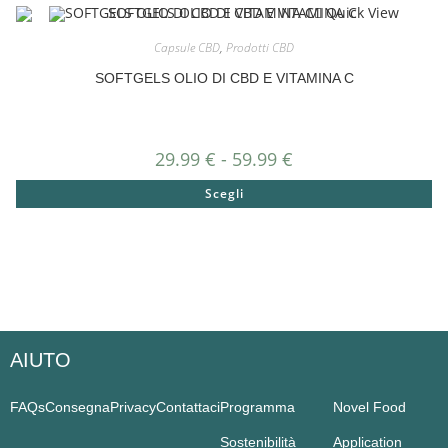
Quick View
Capsule CBD
,
Prodotti CBD
SOFTGELS OLIO DI CBD E VITAMINA C
29.99
€
-
59.99
€
Scegli
AIUTO
FAQs
Consegna
Privacy
Contattaci
Programma
Novel Food
Sostenibilità
Application