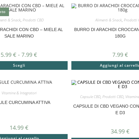
nto
menti & Snack
,
Prodotti CBD
Alimenti & Snack
,
Prodotti
RACHIDI CON CBD – MIELE AL
BURRO DI ARACHIDI CROCCA
SALE MARINO
180G
5.99
€
-
7.99
€
7.99
€
Scegli
Aggiungi al carrell
Vitamine & Integratori
Capsule CBD
,
Prodotti CBD
,
Vitamine
ULE CURCUMINA ATTIVA
CAPSULE DI CBD VEGANO CO
E D3
14.99
€
34.99
€
Aggiungi al carrello