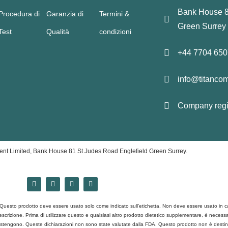
Bank House 8
Procedura di
Garanzia di
Termini &
Green Surrey
Test
Qualità
condizioni
+44 7704 65
info@titanco
Company regi
nt Limited, Bank House 81 St Judes Road Englefield Green Surrey.
i. Questo prodotto deve essere usato solo come indicato sull’etichetta. Non deve essere usato in 
rizione. Prima di utilizzare questo e qualsiasi altro prodotto dietetico supplementare, è necessario
 sostengono. Queste dichiarazioni non sono state valutate dalla FDA. Questo prodotto non è destina