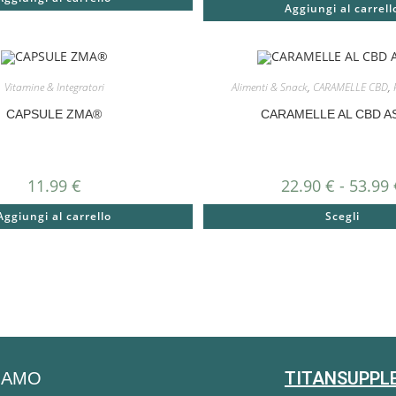
Aggiungi al carrell
Vitamine & Integratori
Alimenti & Snack
,
CARAMELLE CBD
,
CAPSULE ZMA®
CARAMELLE AL CBD A
11.99
€
22.90
€
-
53.99
Aggiungi al carrello
Scegli
TITANSUPPL
SIAMO