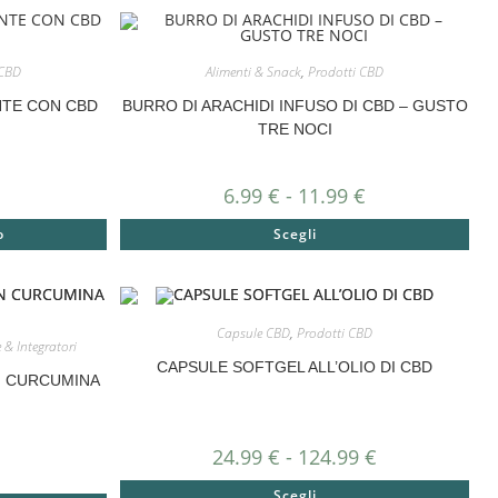
 CBD
Alimenti & Snack
,
Prodotti CBD
NTE CON CBD
BURRO DI ARACHIDI INFUSO DI CBD – GUSTO
TRE NOCI
6.99
€
-
11.99
€
o
Scegli
Capsule CBD
,
Prodotti CBD
 & Integratori
CAPSULE SOFTGEL ALL’OLIO DI CBD
N CURCUMINA
24.99
€
-
124.99
€
Scegli