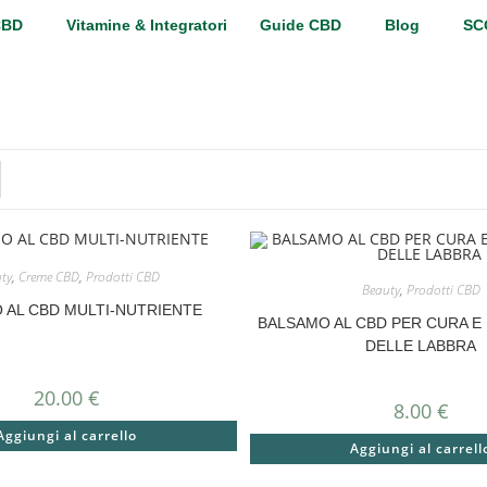
CBD
Vitamine & Integratori
Guide CBD
Blog
SC
ty
,
Creme CBD
,
Prodotti CBD
Beauty
,
Prodotti CBD
 AL CBD MULTI-NUTRIENTE
BALSAMO AL CBD PER CURA E
DELLE LABBRA
20.00
€
8.00
€
Aggiungi al carrello
Aggiungi al carrell