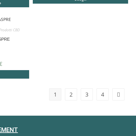
o
Prodotti CBD
SPRE
€
1
2
3
4
EMENT