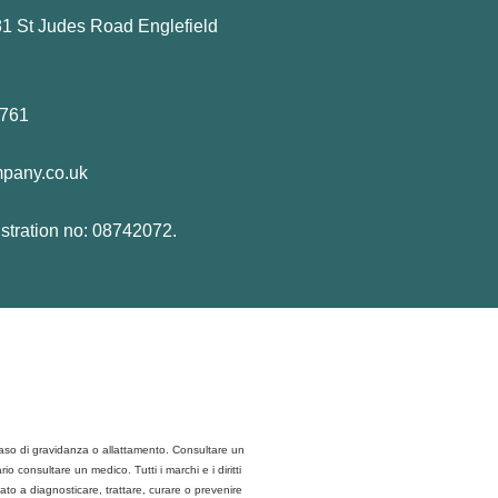
1 St Judes Road Englefield
0761
mpany.co.uk
stration no: 08742072.
caso di gravidanza o allattamento. Consultare un
 consultare un medico. Tutti i marchi e i diritti
to a diagnosticare, trattare, curare o prevenire