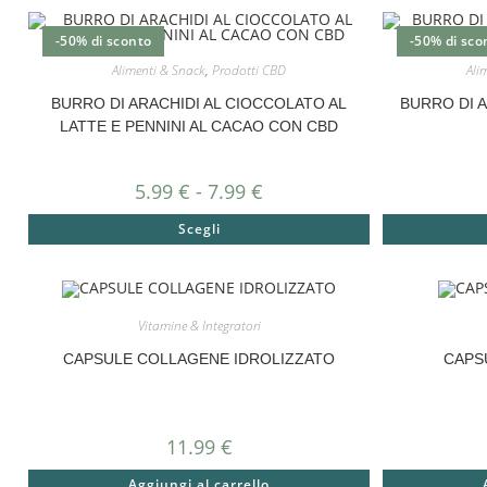
-50% di sconto
-50% di sco
Alimenti & Snack
,
Prodotti CBD
Ali
BURRO DI ARACHIDI AL CIOCCOLATO AL
BURRO DI A
LATTE E PENNINI AL CACAO CON CBD
5.99
€
-
7.99
€
Scegli
Vitamine & Integratori
CAPSULE COLLAGENE IDROLIZZATO
CAPS
11.99
€
Aggiungi al carrello