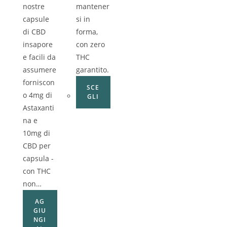
nostre
mantener
capsule
si in
di CBD
forma,
insapore
con zero
e facili da
THC
assumere
garantito.
forniscon
SCE
o 4mg di
GLI
Astaxanti
na e
10mg di
CBD per
capsula -
con THC
non…
AG
GIU
NGI