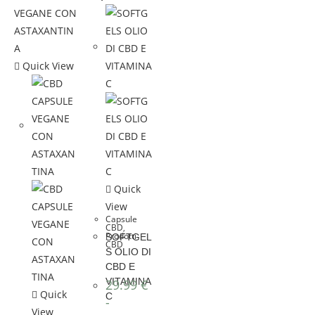
Quick View
Quick
View
Capsule
CBD
,
Prodotti
SOFTGEL
CBD
S OLIO DI
CBD E
VITAMINA
29.99
€
Quick
C
-
View