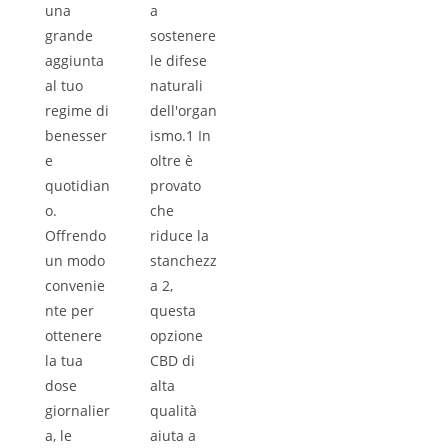
una
a
grande
sostenere
aggiunta
le difese
al tuo
naturali
regime di
dell'organ
benesser
ismo.1 In
e
oltre è
quotidian
provato
o.
che
Offrendo
riduce la
un modo
stanchezz
convenie
a 2,
nte per
questa
ottenere
opzione
la tua
CBD di
dose
alta
giornalier
qualità
a, le
aiuta a