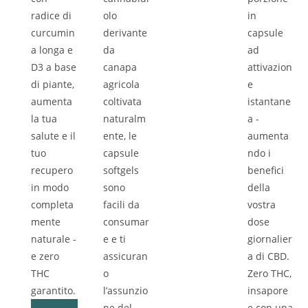
radice di
olo
in
curcumin
derivante
capsule
a longa e
da
ad
D3 a base
canapa
attivazion
di piante,
agricola
e
aumenta
coltivata
istantane
la tua
naturalm
a -
salute e il
ente, le
aumenta
tuo
capsule
ndo i
recupero
softgels
benefici
in modo
sono
della
completa
facili da
vostra
mente
consumar
dose
naturale -
e e ti
giornalier
e zero
assicuran
a di CBD.
THC
o
Zero THC,
garantito.
l’assunzio
insapore
ne del
e con una