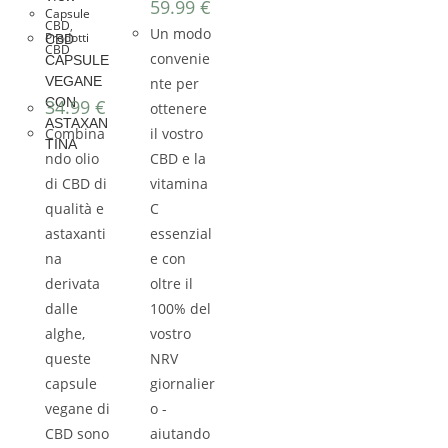
59.99
€
Capsule
CBD
,
Un modo
Prodotti
CBD
CBD
convenie
CAPSULE
VEGANE
nte per
CON
34.99
€
ottenere
ASTAXAN
Combina
il vostro
TINA
ndo olio
CBD e la
di CBD di
vitamina
qualità e
C
astaxanti
essenzial
na
e con
derivata
oltre il
dalle
100% del
alghe,
vostro
queste
NRV
capsule
giornalier
vegane di
o -
CBD sono
aiutando