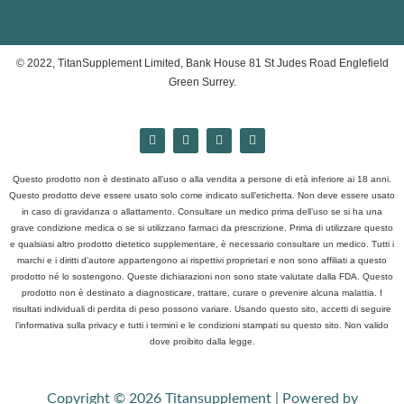
© 2022, TitanSupplement Limited, Bank House 81 St Judes Road Englefield
Green Surrey.
Questo prodotto non è destinato all’uso o alla vendita a persone di età inferiore ai 18 anni.
Questo prodotto deve essere usato solo come indicato sull’etichetta. Non deve essere usato
in caso di gravidanza o allattamento. Consultare un medico prima dell’uso se si ha una
grave condizione medica o se si utilizzano farmaci da prescrizione. Prima di utilizzare questo
e qualsiasi altro prodotto dietetico supplementare, è necessario consultare un medico. Tutti i
marchi e i diritti d’autore appartengono ai rispettivi proprietari e non sono affiliati a questo
prodotto né lo sostengono. Queste dichiarazioni non sono state valutate dalla FDA. Questo
prodotto non è destinato a diagnosticare, trattare, curare o prevenire alcuna malattia. I
risultati individuali di perdita di peso possono variare. Usando questo sito, accetti di seguire
l’informativa sulla privacy e tutti i termini e le condizioni stampati su questo sito. Non valido
dove proibito dalla legge.
Copyright © 2026 Titansupplement | Powered by