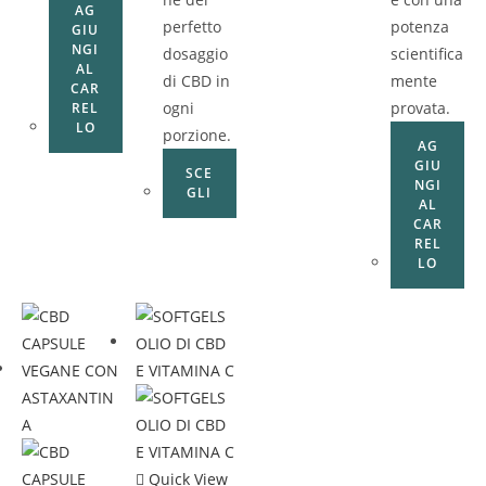
AG
perfetto
potenza
GIU
NGI
dosaggio
scientifica
AL
di CBD in
mente
CAR
ogni
provata.
REL
LO
porzione.
AG
GIU
SCE
NGI
GLI
AL
CAR
REL
LO
Quick View