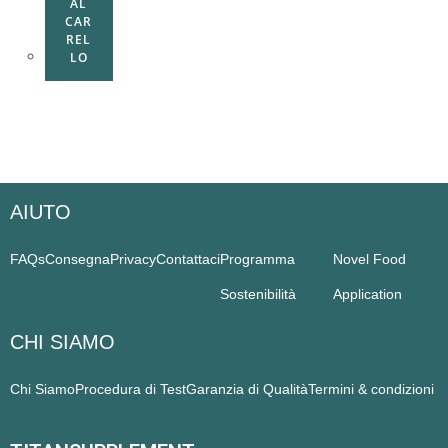
AL
CAR
REL
LO
AIUTO
FAQs
Consegna
Privacy
Contattaci
Programma
Novel Food
Sostenibilità
Application
CHI SIAMO
Chi Siamo
Procedura di Test
Garanzia di Qualità
Termini & condizioni