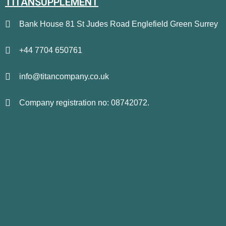
TITANSUPPLEMENT
Bank House 81 St Judes Road Englefield Green Surrey
+44 7704 650761
info@titancompany.co.uk
Company registration no: 08742072.