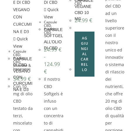
CAPSULE
CBD
del CBD
VEGANE
Quick
CBD 10
ad un
View
MG
24.99
€
livello
Capsule
CBD
,
superiore
Prodotti
CAPSULE
CBD
con il
SOFTGEL
AG
Quick
ALL’OLIO
nostro
GIU
View
DI CBD
24.99
€
NGI
unico ed
Capsule
AL
CBD
,
-
innovativ
Prodotti
CAPSULE
CAR
CBD
,
124.99
o sistema
REL
DI CBD
Vitamine &
Integratori
LO
€
VEGANO
di rilascio
CON
34.99
€
Il nostro
dei
CURCUMI
Con 10
CBD
nutrienti,
NA E D3
mg di olio
Softgels è
che offre
CBD
infuso
20 mg di
testato da
con un
olio CBD
terzi,
concentra
di qualità
miscelato
to di
per
con
cannabidi
porzione