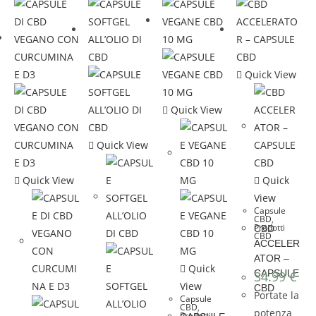
Quick View
Quick View
Quick View
Quick View
Quick
View
Capsule
CBD
,
Prodotti
CBD
CBD
ACCELER
ATOR –
Quick
CAPSULE
34.99
€
View
CBD
Portate la
Capsule
CBD
,
potenza
Prodotti