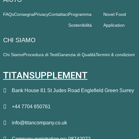
FAQs
Consegna
Privacy
Contattaci
Programma
Novel Food
Sostenibilità
Application
CHI SIAMO
Chi Siamo
Procedura di Test
Garanzia di Qualità
Termini & condizioni
TITANSUPPLEMENT
Bank House 81 St Judes Road Englefield Green Surrey
+44 7704 650761
info@titancompany.co.uk
Company registration no: 08742072.