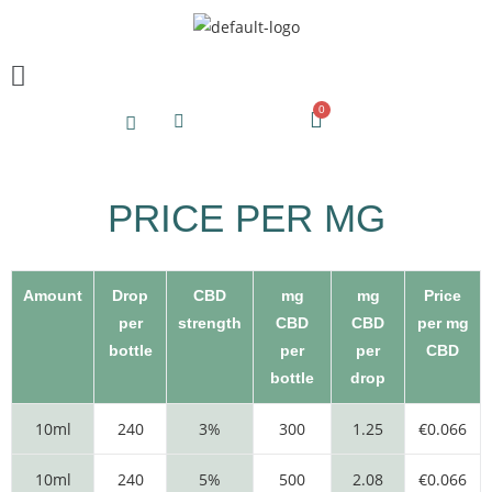
PRICE PER MG
Amount
Drop
CBD
mg
mg
Price
per
strength
CBD
CBD
per mg
bottle
per
per
CBD
bottle
drop
10ml
240
3%
300
1.25
€0.066
10ml
240
5%
500
2.08
€0.066