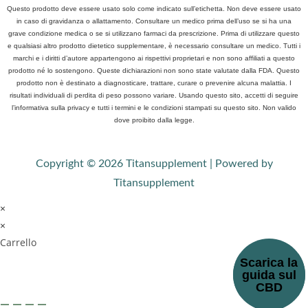
Questo prodotto deve essere usato solo come indicato sull’etichetta. Non deve essere usato
in caso di gravidanza o allattamento. Consultare un medico prima dell’uso se si ha una
grave condizione medica o se si utilizzano farmaci da prescrizione. Prima di utilizzare questo
e qualsiasi altro prodotto dietetico supplementare, è necessario consultare un medico. Tutti i
marchi e i diritti d’autore appartengono ai rispettivi proprietari e non sono affiliati a questo
prodotto né lo sostengono. Queste dichiarazioni non sono state valutate dalla FDA. Questo
prodotto non è destinato a diagnosticare, trattare, curare o prevenire alcuna malattia. I
risultati individuali di perdita di peso possono variare. Usando questo sito, accetti di seguire
l’informativa sulla privacy e tutti i termini e le condizioni stampati su questo sito. Non valido
dove proibito dalla legge.
Copyright © 2026 Titansupplement | Powered by
Titansupplement
×
×
Carrello
Scarica la
guida sul
CBD