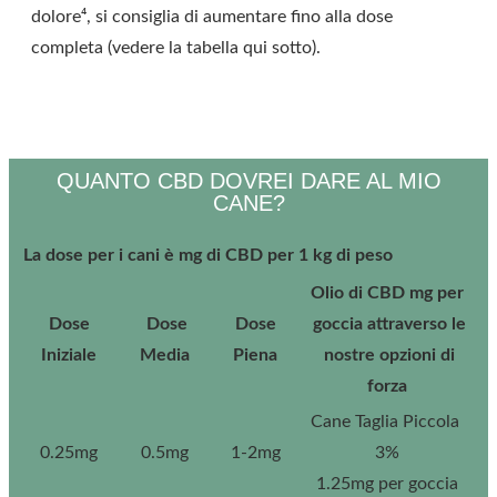
dolore⁴, si consiglia di aumentare fino alla dose
completa (vedere la tabella qui sotto).
QUANTO CBD DOVREI DARE AL MIO
CANE?
La dose per i cani è mg di CBD per 1 kg di peso
Olio di CBD mg per
Dose
Dose
Dose
goccia attraverso le
Iniziale
Media
Piena
nostre opzioni di
forza
Cane Taglia Piccola
0.25mg
0.5mg
1-2mg
3%
1.25mg per goccia