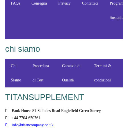
FAQs
Consegna
Privacy
Contattaci
Programm
Sostenibili
chi siamo
Chi
Procedura
Garanzia di
Termini &
Siamo
di Test
Qualità
condizioni
TITANSUPPLEMENT
Bank House 81 St Judes Road Englefield Green Surrey
+44 7704 650761
info@titancompany.co.uk