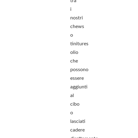
tra
i
nostri
chews
o
tinitures
olio
che
possono
essere
aggiunti
al
cibo
o
lasciati
cadere