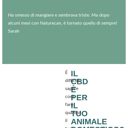
Ha smesso di mangiare e sembrava triste. Ma dopo
alcuni mesi con Naturecan, è tornato quello di sempre!
Sarah
IL
È
CBD
difficile
È
sapere
PER
cosa
IL
fare
TUO
quando
ANIMALE
il