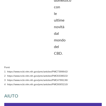
domestico
con
le
ultime
novità
dal
mondo
del
CBD.
Fonti
1 https://www.ncbi.nlm.nih.gov/pmc/articles/PMC7399642/
2 https://www.ncbi.nlm.nih.gov/pmc/articles/PMC6338022/
3 https://www.ncbi.nlm.nih.gov/pmc/articles/PMC4789136/
4 https://www.ncbi.nlm.nih.gov/pmc/articles/PMC6065210/
AIUTO