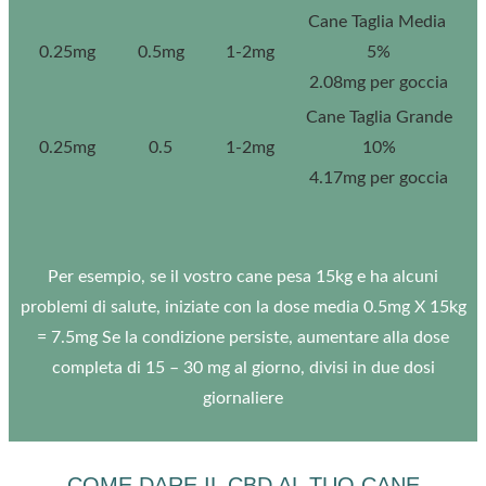
Cane Taglia Media
0.25mg
0.5mg
1-2mg
5%
2.08mg per goccia
Cane Taglia Grande
0.25mg
0.5
1-2mg
10%
4.17mg per goccia
Per esempio, se il vostro cane pesa 15kg e ha alcuni
problemi di salute, iniziate con la dose media 0.5mg X 15kg
= 7.5mg Se la condizione persiste, aumentare alla dose
completa di 15 – 30 mg al giorno, divisi in due dosi
giornaliere
COME DARE IL CBD AL TUO CANE